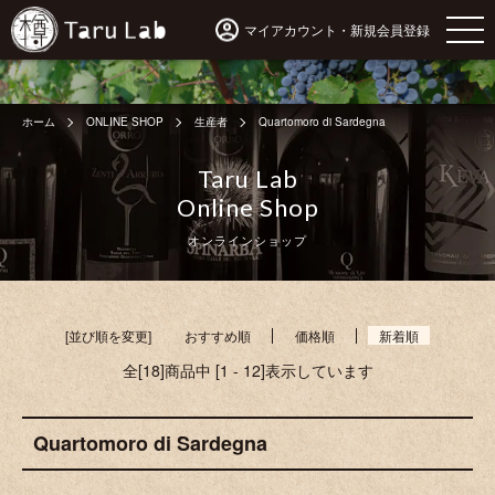
マイアカウント・新規会員登録
ホーム
ONLINE SHOP
生産者
Quartomoro di Sardegna
Taru Lab
Online Shop
オンラインショップ
[並び順を変更]
おすすめ順
価格順
新着順
全[18]商品中 [1 - 12]表示しています
Quartomoro di Sardegna