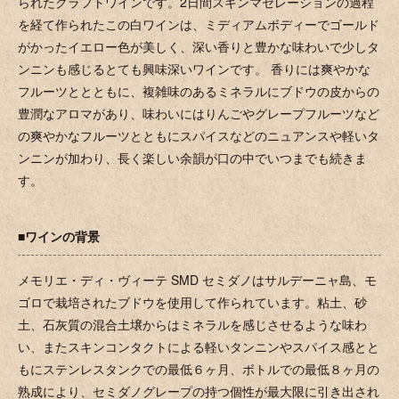
られたクラフトワインです。2日間スキンマセレーションの過程
を経て作られたこの白ワインは、ミディアムボディーでゴールド
がかったイエロー色が美しく、深い香りと豊かな味わいで少しタ
ンニンも感じるとても興味深いワインです。 香りには爽やかな
フルーツととともに、複雑味のあるミネラルにブドウの皮からの
豊潤なアロマがあり、味わいにはりんごやグレープフルーツなど
の爽やかなフルーツとともにスパイスなどのニュアンスや軽いタ
ンニンが加わり、長く楽しい余韻が口の中でいつまでも続きま
す。
■ワインの背景
メモリエ・ディ・ヴィーテ SMD セミダノはサルデーニャ島、モ
ゴロで栽培されたブドウを使用して作られています。粘土、砂
土、石灰質の混合土壌からはミネラルを感じさせるような味わ
い、またスキンコンタクトによる軽いタンニンやスパイス感とと
もにステンレスタンクでの最低６ヶ月、ボトルでの最低８ヶ月の
熟成により、セミダノグレープの持つ個性が最大限に引き出され