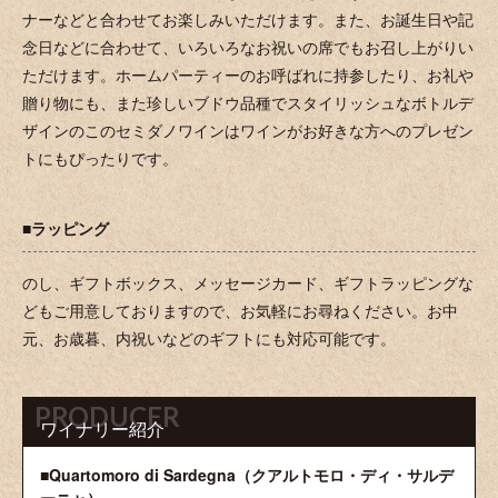
ナーなどと合わせてお楽しみいただけます。また、お誕生日や記
念日などに合わせて、いろいろなお祝いの席でもお召し上がりい
ただけます。ホームパーティーのお呼ばれに持参したり、お礼や
贈り物にも、また珍しいブドウ品種でスタイリッシュなボトルデ
ザインのこのセミダノワインはワインがお好きな方へのプレゼン
トにもぴったりです。
■ラッピング
のし、ギフトボックス、メッセージカード、ギフトラッピングな
どもご用意しておりますので、お気軽にお尋ねください。お中
元、お歳暮、内祝いなどのギフトにも対応可能です。
PRODUCER
ワイナリー紹介
■Quartomoro di Sardegna（クアルトモロ・ディ・サルデ
ーニャ）