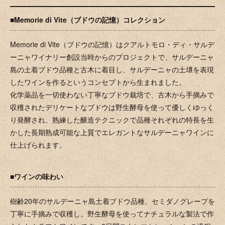
■Memorie di Vite（ブドウの記憶）コレクション
Memorie di Vite（ブドウの記憶）はクアルトモロ・ディ・サルデ
ーニャワイナリー創設当時からのプロジェクトで、サルデーニャ
島の土着ブドウ品種と古木に着目し、サルデーニャの土壌を表現
したワインを作るというコンセプトから生まれました。
化学薬品を一切使わない丁寧なブドウ栽培で、古木から手摘みで
収穫されたデリケートなブドウは野生酵母を使って優しくゆっく
り発酵され、熟練した醸造テクニックで品種それぞれの特長を生
かした長期熟成可能な上質でエレガントなサルデーニャワインに
仕上げられます。
■ワインの味わい
樹齢20年のサルデーニャ島土着ブドウ品種、セミダノグレープを
丁寧に手摘みで収穫し、野生酵母を使ってナチュラルな製法で作