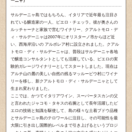
サルデーニャ島ではもちろん、イタリアで近年最も注目さ
れている醸造家の一人、ピエロ・チェッラ。彼が奥さんの
ルッチャーナと家族で営むワイナリー、クアルトモロ・デ
ィ・サルデーニャは2007年にオリスターノ市からほど近
い、西海岸沿いの アルボレア村に設立されました。クアル
トモロ・ディ・サルデーニャは、普段はサルデーニャ各地
で醸造コンサルタントとしても活躍している、ピエロの実
験的ガレージワイナリーとしてスタートしました。現在は
アルチ山の麓の美しい自然の残るマッルービウ村にワイナ
リーを移し、新クアルトモロ・ディ・サルデーニャとして
生まれ変わりました。
ここでは、かつてイタリアワイン、スーパータスカンの父
と言われたジャコモ・タキスの右腕として長年活躍したピ
エロの技術と知識を駆使して、島の様々な土着ブドウ品種
とサルデーニャ島のテロワールに注目し、その可能性を最
大限に引き出し国際的レベルまで引き上げるというプロジ