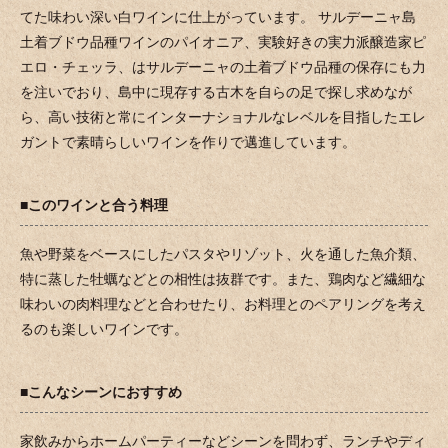
てた味わい深い白ワインに仕上がっています。 サルデーニャ島
土着ブドウ品種ワインのパイオニア、実験好きの実力派醸造家ピ
エロ・チェッラ、はサルデーニャの土着ブドウ品種の保存にも力
を注いでおり、島中に現存する古木を自らの足で探し求めなが
ら、高い技術と常にインターナショナルなレベルを目指したエレ
ガントで素晴らしいワインを作りで邁進しています。
■このワインと合う料理
魚や野菜をベースにしたパスタやリゾット、火を通した魚介類、
特に蒸した牡蠣などとの相性は抜群です。また、鶏肉など繊細な
味わいの肉料理などと合わせたり、お料理とのペアリングを考え
るのも楽しいワインです。
■こんなシーンにおすすめ
家飲みからホームパーティーなどシーンを問わず、ランチやディ