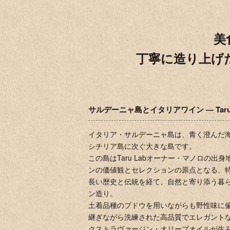
美
丁寧に造り上げ
サルデーニャ島とイタリアワイン ― Taru
イタリア・サルデーニャ島は、青く澄んだ
シチリア島に次ぐ大きな島です。
この島はTaru Labオーナー・マノロの
ンの価値観とセレクションの原点となる、
長い歴史と伝統を経て、自然と寄り添う暮
ン造り。
土着品種のブドウを用いながらも野性味に
継ぎながら洗練された高品質でエレガント
クストラヴァージン・オリーブオイルが生