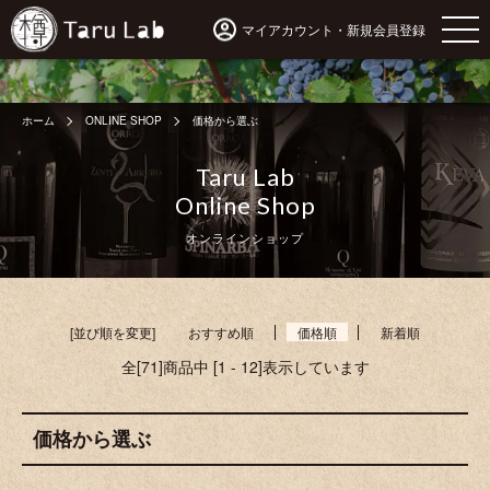
マイアカウント・新規会員登録
ホーム
ONLINE SHOP
価格から選ぶ
Taru Lab
Online Shop
オンラインショップ
[並び順を変更]
おすすめ順
価格順
新着順
全[71]商品中 [1 - 12]表示しています
価格から選ぶ