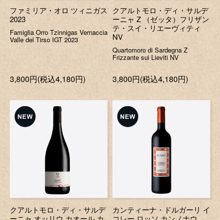
ファミリア・オロ ツィニガス
クアルトモロ・ディ・サルデ
2023
ーニャ Z （ゼッタ）フリザン
テ・スイ・リエーヴィティ
Famiglia Orro Tzinnigas Vernaccia
NV
Valle del Tirso IGT 2023
Quartomoro di Sardegna Z
Frizzante sui Lieviti NV
3,800円(税込4,180円)
3,800円(税込4,180円)
クアルトモロ・ディ・サルデ
カンティーナ・ドルガーリ イ
ーニャ オッリウ カオール カ
コレー ロッソ カンノナウ