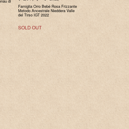
nau di
Famiglia Orro Bebé Rosa Frizzante
Metodo Ancestrale Nieddera Valle
del Tirso IGT 2022
SOLD OUT