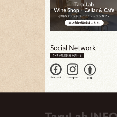
Social Network
SNSで最新情報を調べる
TaruLab INF