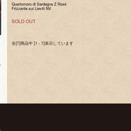
Quartomoro di Sardegna Z Rosé
Frizzante sui Lieviti NV
SOLD OUT
全[7]商品中 [1 - 7]表示しています
O