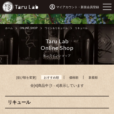
マイアカウント・新規会員登録
ホーム
ONLINE SHOP
ワイン＆リキュール
リキュール
Taru Lab
Online Shop
オンラインショップ
[並び順を変更]
おすすめ順
価格順
新着順
全[4]商品中 [1 - 4]表示しています
リキュール