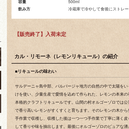
容量
500ml
飲み方
冷蔵庫で冷やして食後にストレー
【販売終了】入荷未定
カル・リモーネ（レモンリキュール）の紹介
ノ
■リキュールの味わい
サルデーニャ島中部、バルバージャ地方の自然の中で太陽をい
けを使い、少量生産で愛情を込めて作られた、レモンの本来の香
本格的クラフトリキュールです。山間の村オルゴーゾロでは公
で香り高いレモンがすくすくと育ちます。そのレモンの木から
手作業で収穫し、収穫した後は一つ一つ手作業で丁寧に薄く皮
して香りや味を抽出します。最後にオルゴーゾロのピュアな湧