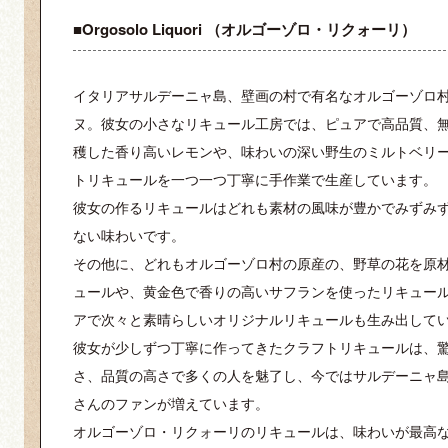
■Orgosolo Liquori （オルゴーゾロ・リクォーリ）
イタリアサルデーニャ島、壁画の村で有名なオルゴーゾロ村
ヌ。彼女の小さなリキュール工房では、ピュアで高品質、
穫した香り高いレモンや、味わいの深い野生のミルトベリ
トリキュールを一つ一つ丁寧に手作業で生産しています。
彼女の作るリキュールはどれも素材の風味が豊かでみずみ
ない味わいです。
その他に、どれもオルゴーゾロ村の原産の、野草の花を原
ュールや、黄金色で香りの高いサフランを使ったリキュー
アで次々と素晴らしいオリジナルリキュールも生み出して
彼女が少しずつ丁寧に作ってきたクラフトリキュールは、
さ、品質の高さで多くの人を魅了し、今ではサルデーニャ
さんのファンが増えています。
オルゴーゾロ・リクォーリのリキュールは、味わいが最高