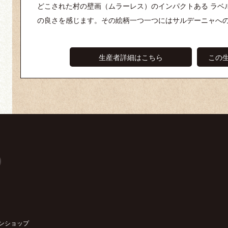
どこされた村の壁画（ムラーレス）のインパクトある ラベ
の良さを感じます。その絵柄一つ一つにはサルデーニャへ
生産者詳細はこちら
この
O
ンショップ