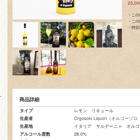
25,
・この
・この
・特定
商品詳細
タイプ
レモン リキュール
生産者
Orgosolo Liquori（オルゴー
生産地
イタリア サルデーニャ オルゴ
アルコール度数
28.0%