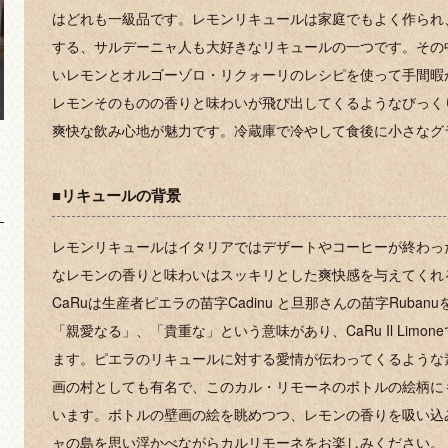
はどれも一級品です。レモンリキュールは家庭でもよく作られ
する、サルデーニャ人も大好きなリキュールの一つです。その
いレモンとオルゴーゾロ・リクォーリのレシピを使って手間暇
レモンそのものの香りと味わいが飛び出してくるようなびっく
爽快な飲み心地が魅力です。冷蔵庫で冷やして食後に小さなグ
■リキュールの背景
レモンリキュールはイタリアではデザートやコーヒーが終わっ
なレモンの香りと味わいはスッキリとした爽快感を与えてくれ
CaRuは生産者ピエラの苗字Cadinu と旦那さんの苗字Rub
「親愛なる」、「貴重な」という意味があり、CaRu Il Lim
ます。ピエラのリキュールに対する愛情が伝わってくるような
画の村としても有名で、このカル・リモーネのボトルの絵柄に
います。ボトルの壁画の絵を眺めつつ、レモンの香りを吸い込
ャの島を思い浮かべながらカルリモーネをお楽しみください。