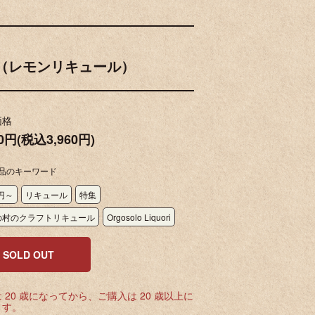
（レモンリキュール）
価格
00円(税込3,960円)
品のキーワード
0円～
リキュール
特集
の村のクラフトリキュール
Orgosolo Liquori
SOLD OUT
 20 歳になってから、ご購入は 20 歳以上に
ます。