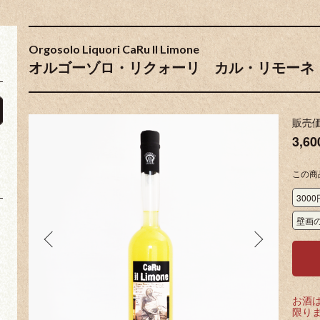
Orgosolo Liquori CaRu Il Limone
オルゴーゾロ・リクォーリ カル・リモーネ
販売
3,6
この商
300
壁画
お酒は
限り