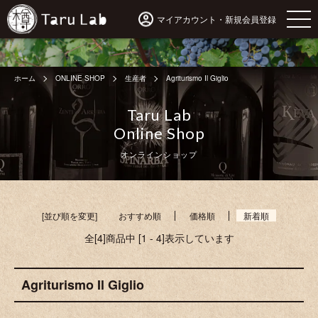
マイアカウント・新規会員登録
ホーム
ONLINE SHOP
生産者
Agriturismo Il Giglio
Taru Lab
Online Shop
オンラインショップ
[並び順を変更]
おすすめ順
価格順
新着順
全[4]商品中 [1 - 4]表示しています
Agriturismo Il Giglio