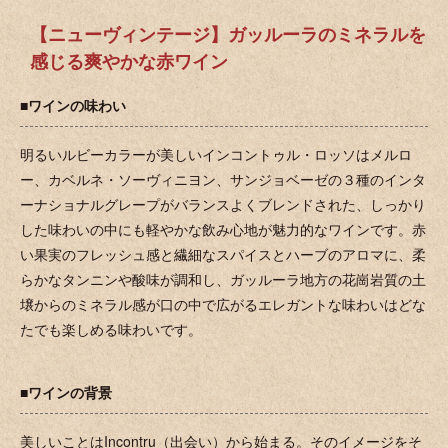
【ニューヴィンテージ】ガッルーラのミネラルを
感じる爽やかな赤ワイン
■ワインの味わい
明るいルビーカラーが美しいインコントゥル・ロッソはメルロ
ー、カベルネ・ソーヴィニヨン、サンジョベーゼの３種のインタ
ーナショナルグレープがバランスよくブレンドされた、しっかり
した味わいの中にも軽やかな飲み心地が魅力的なワインです。赤
い果実のフレッシュ感と繊細なスパイスとハーブのアロマに、柔
らかなタンニンや酸味が調和し、ガッルーラ地方の花崗岩質の土
壌からのミネラル感が口の中で広がるエレガントな味わいはどな
たでも楽しめる味わいです。
■ワインの背景
美しいことはIncontru（出会い）から始まる。そのイメージをそ