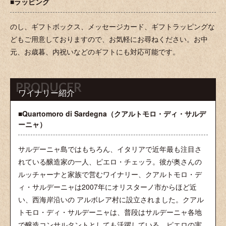
■ラッピング
のし、ギフトボックス、メッセージカード、ギフトラッピングな
どもご用意しておりますので、お気軽にお尋ねください。お中
元、お歳暮、内祝いなどのギフトにも対応可能です。
PRODUCER
ワイナリー紹介
■Quartomoro di Sardegna（クアルトモロ・ディ・サルデ
ーニャ）
サルデーニャ島ではもちろん、イタリアで近年最も注目さ
れている醸造家の一人、ピエロ・チェッラ。彼が奥さんの
ルッチャーナと家族で営むワイナリー、クアルトモロ・デ
ィ・サルデーニャは2007年にオリスターノ市からほど近
い、西海岸沿いの アルボレア村に設立されました。クアル
トモロ・ディ・サルデーニャは、普段はサルデーニャ各地
で醸造コンサルタントとしても活躍している、ピエロの実