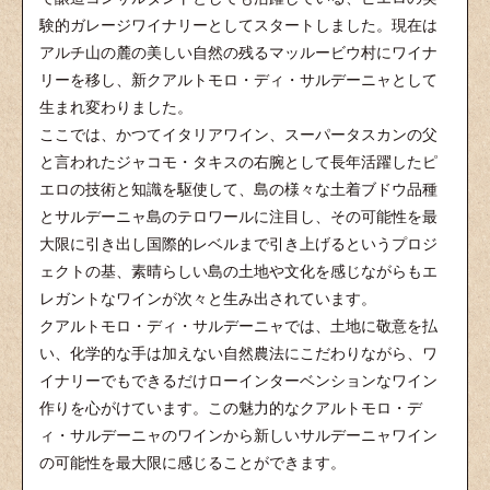
験的ガレージワイナリーとしてスタートしました。現在は
アルチ山の麓の美しい自然の残るマッルービウ村にワイナ
リーを移し、新クアルトモロ・ディ・サルデーニャとして
生まれ変わりました。
ここでは、かつてイタリアワイン、スーパータスカンの父
と言われたジャコモ・タキスの右腕として長年活躍したピ
エロの技術と知識を駆使して、島の様々な土着ブドウ品種
とサルデーニャ島のテロワールに注目し、その可能性を最
大限に引き出し国際的レベルまで引き上げるというプロジ
ェクトの基、素晴らしい島の土地や文化を感じながらもエ
レガントなワインが次々と生み出されています。
クアルトモロ・ディ・サルデーニャでは、土地に敬意を払
い、化学的な手は加えない自然農法にこだわりながら、ワ
イナリーでもできるだけローインターベンションなワイン
作りを心がけています。この魅力的なクアルトモロ・デ
ィ・サルデーニャのワインから新しいサルデーニャワイン
の可能性を最大限に感じることができます。