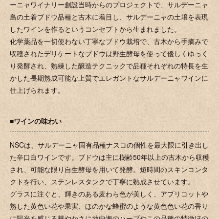
ーニャワイナリー創設当時からのプロジェクトで、サルデーニャ
島の土着ブドウ品種と古木に着目し、サルデーニャの土壌を表現
したワインを作るというコンセプトから生まれました。
化学薬品を一切使わない丁寧なブドウ栽培で、古木から手摘みで
収穫されたデリケートなブドウは野生酵母を使って優しくゆっく
り発酵され、熟練した醸造テクニックで品種それぞれの特長を生
かした長期熟成可能な上質でエレガントなサルデーニャワインに
仕上げられます。
■ワインの味わい
NSCは、サルデーニャ固有品種ナスコの個性を最大限に引き出し
た辛口白ワインです。ブドウは主に樹齢50年以上の古木から収穫
され、可能な限り自生酵母を用いて発酵。短時間のスキンコンタ
クトを行い、ステンレスタンクで丁寧に熟成させています。
グラスに注ぐと、輝きのある麦わら色が美しく、アプリコットや
熟した黄色い花や果実、ほのかな蜂蜜のような黄色色い花の香り
に陽光を感じる華やかさに地中海のハーブやこの品種の特徴ほの