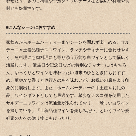
わせたり、きのこ料理や中熟タイプのチーズなど幅広い料理や食
材とも好相性です。
■こんなシーンにおすすめ
家飲みからホームパーティーまでシーンを問わず楽しめる、サル
デーニャ土着品種ナスコワイン。ランチやディナーに合わせやす
く、魚料理にも肉料理にも寄り添う万能な白ワインとして幅広く
活躍します。 誕生日や記念日などの特別なディナーにはもちろ
ん、ゆっくりとワインを味わいたい週末のひとときにもおすす
め。華やかな香りと奥行きのある味わいが、お祝いの席をより印
象的に演出します。また、ホームパーティーの手土産やお礼の
品、ワインギフトとしても最適です。希少なナスコ種を使用した
サルデーニャワインは流通量が限られており、「珍しい白ワイン
を探している」「土着品種ワインを楽しみたい」というワイン愛
好家の方への贈り物にもぴったり。