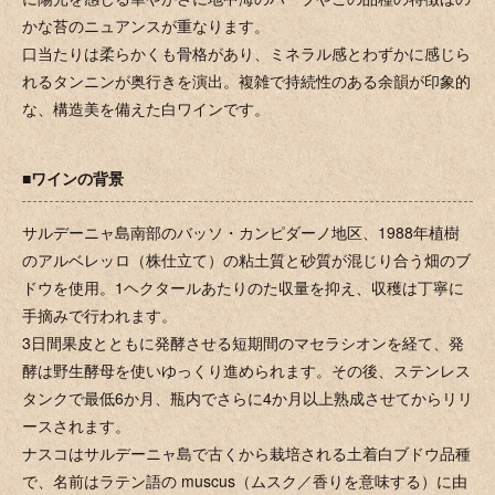
かな苔のニュアンスが重なります。
口当たりは柔らかくも骨格があり、ミネラル感とわずかに感じら
れるタンニンが奥行きを演出。複雑で持続性のある余韻が印象的
な、構造美を備えた白ワインです。
■ワインの背景
サルデーニャ島南部のバッソ・カンピダーノ地区、1988年植樹
のアルベレッロ（株仕立て）の粘土質と砂質が混じり合う畑のブ
ドウを使用。1ヘクタールあたりのた収量を抑え、収穫は丁寧に
手摘みで行われます。
3日間果皮とともに発酵させる短期間のマセラシオンを経て、発
酵は野生酵母を使いゆっくり進められます。その後、ステンレス
タンクで最低6か月、瓶内でさらに4か月以上熟成させてからリリ
ースされます。
ナスコはサルデーニャ島で古くから栽培される土着白ブドウ品種
で、名前はラテン語の muscus（ムスク／香りを意味する）に由