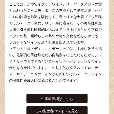
ここでは、かつてイタリアワイン、スーパータスカンの父
と言われたジャコモ・タキスの右腕として長年活躍したピ
エロの技術と知識を駆使して、島の様々な土着ブドウ品種
とサルデーニャ島のテロワールに注目し、その可能性を最
大限に引き出し国際的レベルまで引き上げるというプロジ
ェクトの基、素晴らしい島の土地や文化を感じながらもエ
レガントなワインが次々と生み出されています。
クアルトモロ・ディ・サルデーニャでは、土地に敬意を払
い、化学的な手は加えない自然農法にこだわりながら、ワ
イナリーでもできるだけローインターベンションなワイン
作りを心がけています。この魅力的なクアルトモロ・デ
ィ・サルデーニャのワインから新しいサルデーニャワイン
の可能性を最大限に感じることができます。
生産者詳細はこちら
この生産者のワインを見る