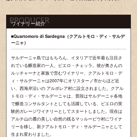
PRODUCER
ワイナリー紹介
■Quartomoro di Sardegna（クアルトモロ・ディ・サルデ
ーニャ）
サルデーニャ島ではもちろん、イタリアで近年最も注目さ
れている醸造家の一人、ピエロ・チェッラ。彼が奥さんの
ルッチャーナと家族で営むワイナリー、クアルトモロ・デ
ィ・サルデーニャは2007年にオリスターノ市からほど近
い、西海岸沿いの アルボレア村に設立されました。クアル
トモロ・ディ・サルデーニャは、普段はサルデーニャ各地
で醸造コンサルタントとしても活躍している、ピエロの実
験的ガレージワイナリーとしてスタートしました。現在は
アルチ山の麓の美しい自然の残るマッルービウ村にワイナ
リーを移し、新クアルトモロ・ディ・サルデーニャとして
生まれ変わりました。