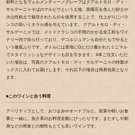
材料となるヴェルメンティーノグレープはクアルトモロ・ディ・
サルデーニャそばのマルビウという土地、黒曜石を含んだ砂土や
火山性粘土で栽培されたものを使用することで、仕上がりにバラ
ンスの良いミネラル感を与えています。 クアルトモロ・ディ・
サルデーニャでは、メトドクラシコの手間のかかる全工程をワイ
ナリー内で自ら行っており、デコルジュマンも自分たちでやると
いう徹底ぶりです。ボトルには黒地にQとだけ書かれたミニマル
でスタイリッシュなデザインも目を引きます。 6本ご注文いただ
いた場合は、写真のクアルトモロ・ディ・サルデーニャの特製ボ
ックスに入れてお届けします。それ以下の場合は簡易包装となり
ます。
■このワインと合う料理
アペリティフとして、おつまみやオードブルと。前菜や軽いお食
事と一緒に。魚介系のお料理全般にぴったりです。またすしや刺
身などの和食との相性もとても良いワインです。