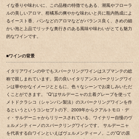
イな香りや味わいに、この品種の特徴でもある、潮風やフローラ
ルの美しいアロマ、柑橘系の爽やかな味わいと共に瓶内熟成によ
るイースト香、パンなどのアロマなどがバランス良く、きめの細
かい泡と上品でリッチな奥行きのある風味や味わいがとても魅力
的なワインです。
■ワインの背景
イタリアワインの中でもスパークリングワインはスプマンテの総
称で親しまれています。質の良いイタリアンスパークリングワイ
ンは華やかなイメージとともに、色々なシーンでお楽しみいただ
くことができます。 ”Q”はサルデーニャの土着グレープを使って
メトドクラシコ（シャンパン製法）のスパークリングワインを作
るというというコンセプトの下、2009年からクアルトモロ・デ
ィ・サルデーニャからリリースされている、ワイナリー自慢のヴ
ェルメンティーノのスパークリングワインです。 サルデーニャ
を代表する白ワインといえばヴェルメンティーノ。この”Q”の原