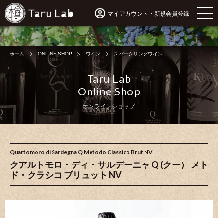
マイアカウント・新規会員登録
ホーム
ONLINE SHOP
ワイン
スパークリングワイン
Taru Lab
Online Shop
オンラインショップ
Quartomoro di Sardegna Q Metodo Classico Brut NV
クアルトモロ・ディ・サルデーニャ Q (クー） メト
ド・クラシコ ブリュット NV