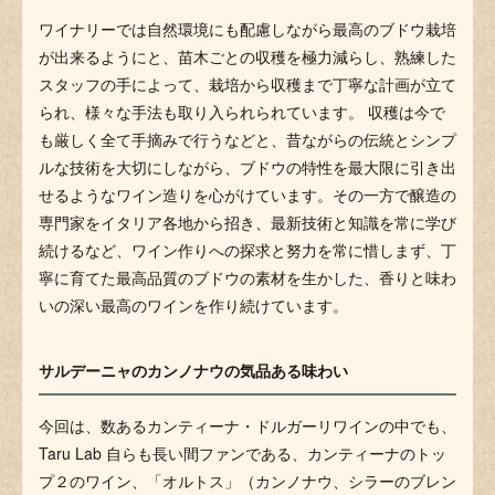
ワイナリーでは自然環境にも配慮しながら最高のブドウ栽培
が出来るようにと、苗木ごとの収穫を極力減らし、熟練した
スタッフの手によって、栽培から収穫まで丁寧な計画が立て
られ、様々な手法も取り入られられています。 収穫は今で
も厳しく全て手摘みで行うなどと、昔ながらの伝統とシンプ
ルな技術を大切にしながら、ブドウの特性を最大限に引き出
せるようなワイン造りを心がけています。その一方で醸造の
専門家をイタリア各地から招き、最新技術と知識を常に学び
続けるなど、ワイン作りへの探求と努力を常に惜しまず、丁
寧に育てた最高品質のブドウの素材を生かした、香りと味わ
いの深い最高のワインを作り続けています。
サルデーニャのカンノナウの気品ある味わい
今回は、数あるカンティーナ・ドルガーリワインの中でも、
Taru Lab 自らも長い間ファンである、カンティーナのトッ
プ２のワイン、「オルトス」（カンノナウ、シラーのブレン